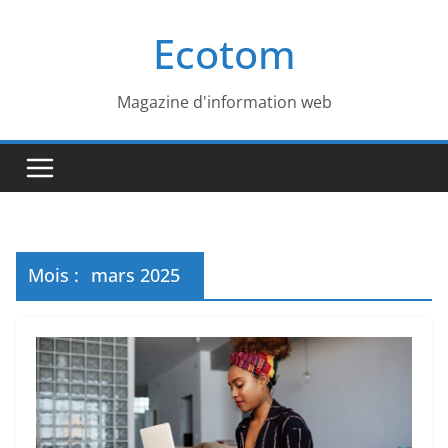
Passer
Ecotom
au
contenu
Magazine d'information web
Mois :
mars 2025